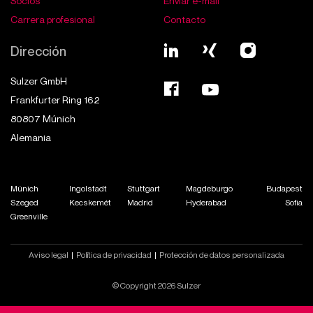
Socios
Enviar e-mail
Carrera profesional
Contacto
Dirección
Sulzer GmbH
Frankfurter Ring 162
80807
Múnich
Alemania
Múnich
Ingolstadt
Stuttgart
Magdeburgo
Budapest
Szeged
Kecskemét
Madrid
Hyderabad
Sofia
Greenville
Aviso legal
Política de privacidad
Protección de datos personalizada
© Copyright 2026 Sulzer