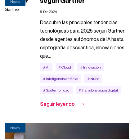
según Gartner
News
5. Dic 2024
Descubre las principales tendencias
tecnológicas para 2025 según Gartner:
desde agentes autónomos de IA hasta
criptografía poscuántica, innovaciones
que...
# AI
# Cloud
# Innovación
# Inteligencia artificial
# Nube
# Sostenibilidad
# Transformación digital
Seguir leyendo
News