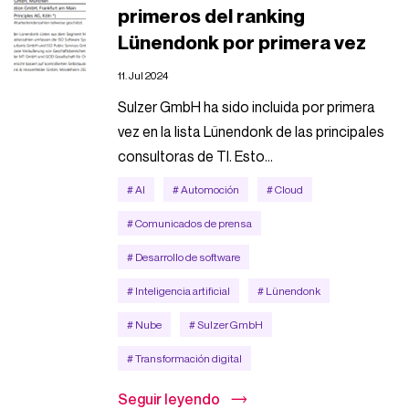
primeros del ranking
Lünendonk por primera vez
11. Jul 2024
Sulzer GmbH ha sido incluida por primera
vez en la lista Lünendonk de las principales
consultoras de TI. Esto...
# AI
# Automoción
# Cloud
# Comunicados de prensa
# Desarrollo de software
# Inteligencia artificial
# Lünendonk
# Nube
# Sulzer GmbH
# Transformación digital
Seguir leyendo