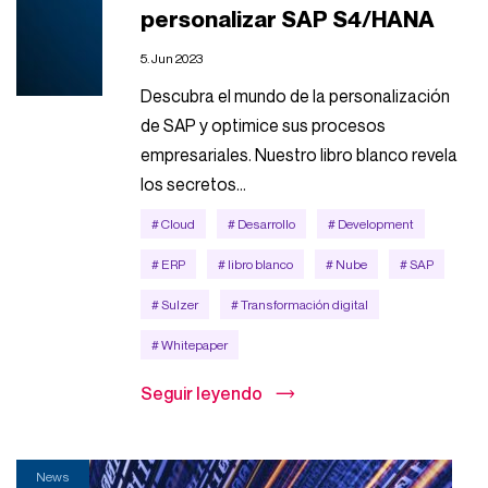
personalizar SAP S4/HANA
5. Jun 2023
Descubra el mundo de la personalización
de SAP y optimice sus procesos
empresariales. Nuestro libro blanco revela
los secretos...
# Cloud
# Desarrollo
# Development
# ERP
# libro blanco
# Nube
# SAP
# Sulzer
# Transformación digital
# Whitepaper
Seguir leyendo
News