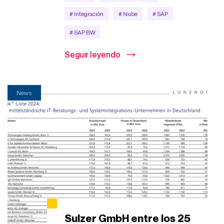
# Integración
# Nube
# SAP
# SAP BW
Seguir leyendo
News
Sulzer GmbH entre los 25