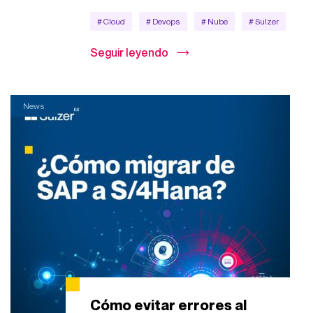
# Cloud
# Devops
# Nube
# Sulzer
Seguir leyendo
News
Cómo evitar errores al