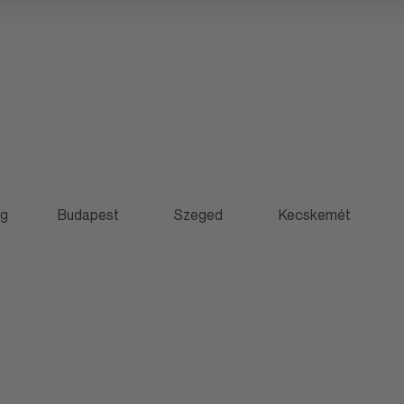
rg
Budapest
Szeged
Kecskemét