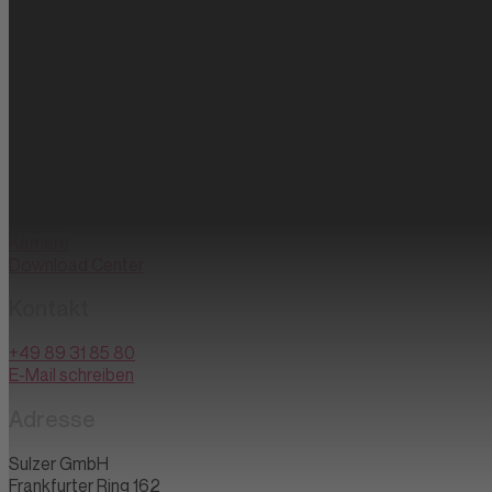
Datafying business transformation
Unternehmen
Partner
Karriere
Download Center
Kontakt
+49 89 31 85 80
E-Mail schreiben
Adresse
Sulzer GmbH
Frankfurter Ring 162