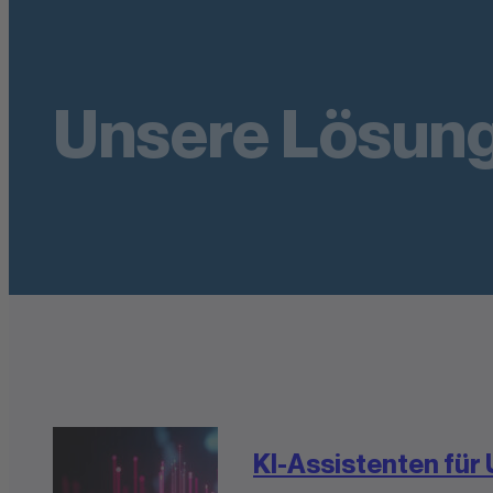
DE
EN
ES
Unsere Lösung
KI-Assistenten fü