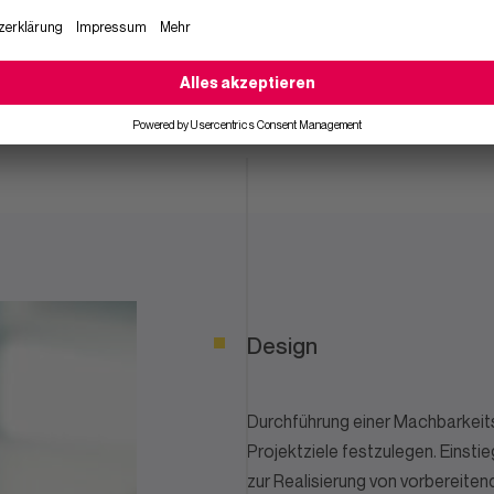
DEVOPS UND SCRUM
Agile IT Factory
Design
Durchführung einer Machbarkeits
Projektziele festzulegen. Einsti
zur Realisierung von vorbereitend