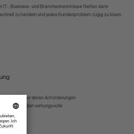
 IT-, Business- und Branchenkenntnisse fließen darin
schnell zu handeln und jedes Kundenproblem zügig zu lösen.
lung
analysieren wir deren Anforderungen
sen und stellen wirkungsvolle