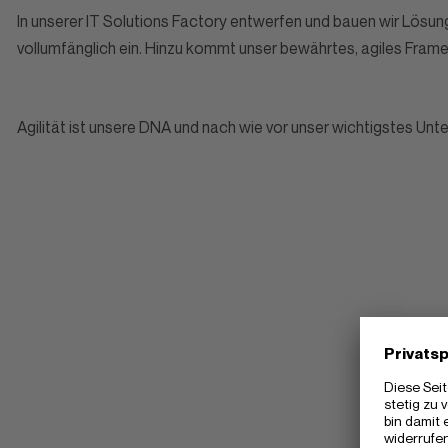
In unserer IT Solutions Factory entwerfen und bauen wir Lösun
vollumfänglich ein. Hinzu kommt unser bewährtes, agiles Fram
Agilität ist unsere DNA und nach wie vor unser wichtigstes Un