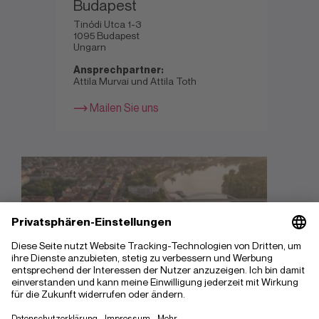
Budapest
Tinódi Utca 1-3
1095 Budapest
Ungarn
Ansprechpartner:
Attila Murvai und Attila Toth
Mailen Sie uns
Szeged
Tisza Lajos Körút 17
6721 Szeged