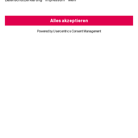
Ungarn
Ansprechpartner:
Attila Murvai und Attila Toth
Mailen Sie uns
Kontaktieren Sie uns
Kecskemét
Izsaki ut 5.
6000 Kecskemét
Ungarn
Ansprechpartner:
Attila Murvai und Attila Toth