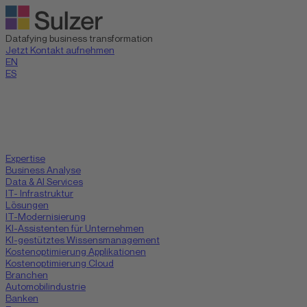
Datafying business transformation
Jetzt Kontakt aufnehmen
EN
ES
Expertise
Business Analyse
Data & AI Services
IT- Infrastruktur
Lösungen
IT-Modernisierung
KI-Assistenten für Unternehmen
KI-gestütztes Wissensmanagement
Kostenoptimierung Applikationen
Kostenoptimierung Cloud
Branchen
Automobilindustrie
Banken