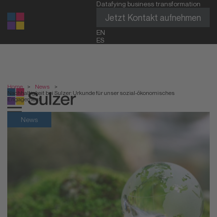
Datafying business transformation
Jetzt Kontakt aufnehmen
EN
ES
Home
>
News
>
Nachhaltigkeit bei Sulzer: Urkunde für unser sozial-ökonomisches
Engagement
News