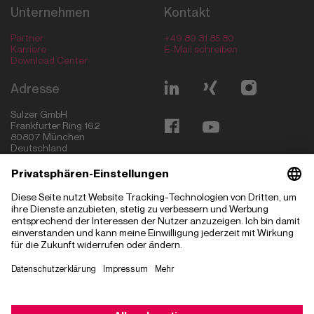
Unternehmen
Kontakt
Partner
+49 89 31 85 80
Karriere
E-Mail schreiben
Download Center
Adresse
Sulzer GmbH
Frankfurter Ring 162
80807
München
Deutschland
München
Ingolstadt
Stuttgart
Magdeburg
Budapest
Szeged
Kecskemét
Madrid
Hyderabad
Sofia
Greenville
Impressum
Datenschutzerklärung
Datenschutzeinstellungen
© Copyright 2026 Sulzer