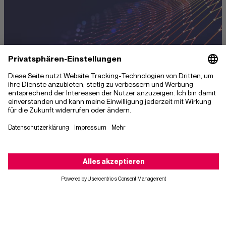
17. Apr. 2024
Die Zukunft der Instandhaltung: KI
revolutioniert die Branche
Erfahren Sie, wie KI die Industrieinstandhaltung
revolutioniert. Entdecken Sie KI-Lösungen für
verbesserte Effizienz und Nachhaltigkeit sorgen
und den Fachkräftemangel überwinden kann.
Kontaktieren Sie uns
#Artificial Intelligence
#Digital Transformation
#Instandhaltung
#KI
#Künstliche Intelligenz
#Whitepaper