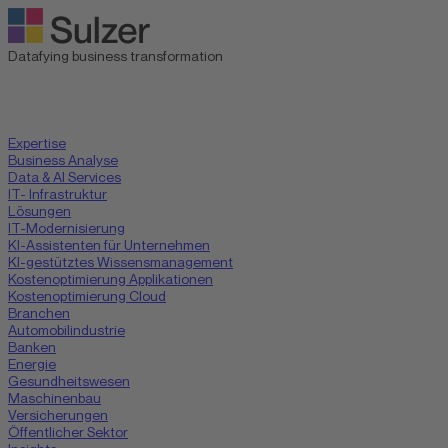
Datafying business transformation
Expertise
Business Analyse
Data & AI Services
IT- Infrastruktur
Lösungen
IT-Modernisierung
KI-Assistenten für Unternehmen
KI-gestütztes Wissensmanagement
Kostenoptimierung Applikationen
Kostenoptimierung Cloud
Branchen
Automobilindustrie
Banken
Energie
Gesundheitswesen
Maschinenbau
Versicherungen
Öffentlicher Sektor