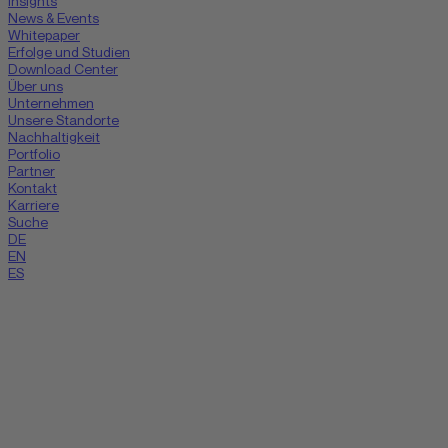
Insights
News & Events
Whitepaper
Erfolge und Studien
Download Center
Über uns
Unternehmen
Unsere Standorte
Nachhaltigkeit
Portfolio
Partner
Kontakt
Karriere
Suche
DE
EN
ES