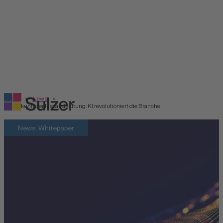
Home
>
News
>
Die Zukunft der Instandhaltung: KI revolutioniert die Branche
News, Whitepaper