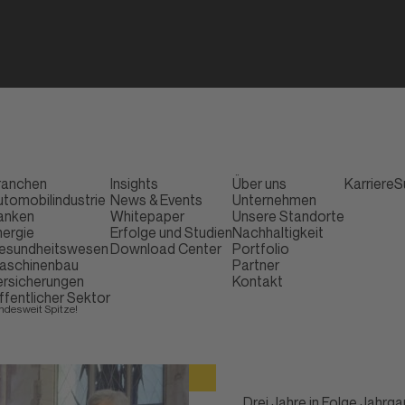
ranchen
Insights
Über uns
Karriere
S
utomobilindustrie
News & Events
Unternehmen
anken
Whitepaper
Unsere Standorte
nergie
Erfolge und Studien
Nachhaltigkeit
esundheitswesen
Download Center
Portfolio
aschinenbau
Partner
ersicherungen
Kontakt
ffentlicher Sektor
ndesweit Spitze!
Drei Jahre in Folge Jahrg