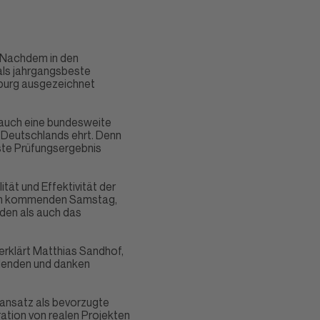
: Nachdem in den
als jahrgangsbeste
burg ausgezeichnet
n auch eine bundesweite
 Deutschlands ehrt. Denn
este Prüfungsergebnis
tät und Effektivität der
n am kommenden Samstag,
nden als auch das
 erklärt Matthias Sandhof,
ldenden und danken
sansatz als bevorzugte
ration von realen Projekten