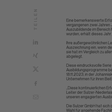
TEILEN
Eine bemerkenswerte Erfol
vergangenen zwei Jahren J
Auszubildende im Bereich
wurden, erhält dieses Jah
Ihre außergewöhnlichen Le
Auszeichnung ein, wenn de
sie hat im Vergleich zu a
abgelegt.
Diese eindrucksvolle Serie
Ausbildungsprogramme bei
18.11.2023, in der Johanni
Unternehmen für ihren Beit
„Diese
kontinuierlichen Er
Leiter der Sulzer-Niederl
unseren engagierten Ausbi
Die Sulzer GmbH hat sich 
Wahl für angehende Fachinf