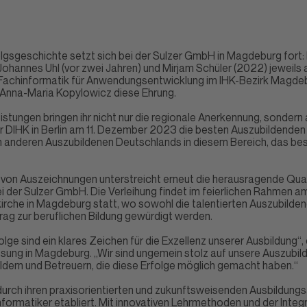
gsgeschichte setzt sich bei der Sulzer GmbH in Magdeburg fort
ohannes Uhl (vor zwei Jahren) und Mirjam Schüler (2022) jeweils 
 Fachinformatik für Anwendungsentwicklung im IHK-Bezirk Magde
r Anna-Maria Kopylowicz diese Ehrung.
istungen bringen ihr nicht nur die regionale Anerkennung, sonder
r DIHK in Berlin am 11. Dezember 2023 die besten Auszubildenden
llen anderen Auszubildenen Deutschlands in diesem Bereich, das b
 von Auszeichnungen unterstreicht erneut die herausragende Quali
 der Sulzer GmbH. Die Verleihung findet im feierlichen Rahme
skirche in Magdeburg statt, wo sowohl die talentierten Auszubilde
rag zur beruflichen Bildung gewürdigt werden.
folge
sind ein klares Zeichen für die Exzellenz unserer Ausbildung“,
assung in Magdeburg. „Wir sind ungemein stolz auf unsere Auszubi
ldern und Betreuern, die diese Erfolge möglich gemacht haben.“
durch ihren praxisorientierten und zukunftsweisenden Ausbildung
ormatiker etabliert. Mit innovativen Lehrmethoden und der Integ