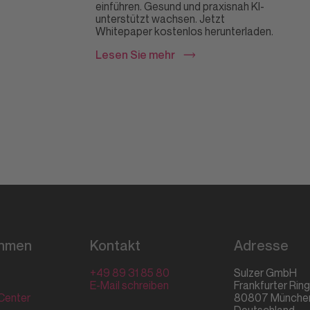
einführen. Gesund und praxisnah KI-
unterstützt wachsen. Jetzt
Whitepaper kostenlos herunterladen.
Lesen Sie mehr
ehmen
Kontakt
Adresse
+49 89 31 85 80
Sulzer GmbH
E-Mail schreiben
Frankfurter Rin
Center
80807
Münche
Deutschland