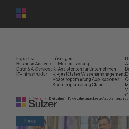
Expertise
Lösungen
B
Business Analyse
IT-Modernisierung
A
Data & AI Services
KI-Assistenten für Unternehmen
B
IT- Infrastruktur
KI-gestütztes Wissensmanagement
E
Kostenoptimierung Applikationen
G
Kostenoptimierung Cloud
M
V
Ö
Home
>
News
>
Drei Jahre in Folge Jahrgangsbeste Azubis – auch bu
News