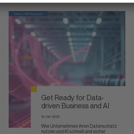
News, Whitepaper
Get Ready for Data-
driven Business and AI
16. Okt. 2025
Wie Unternehmen ihren Datenschatz
nutzen und KI schnell und sicher