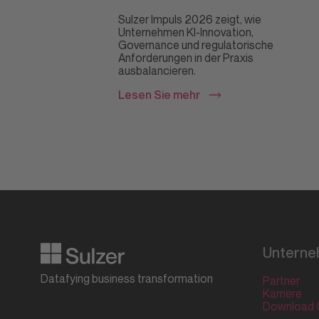
Sulzer Impuls 2026 zeigt, wie
Unternehmen KI-Innovation,
Governance und regulatorische
Anforderungen in der Praxis
ausbalancieren.
Lesen Sie mehr
Untern
Datafying business transformation
Partner
Karriere
Download 