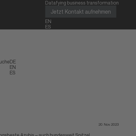
Datafying business transformation
Jetzt Kontakt aufnehmen
EN
ES
uche
DE
EN
ES
20. Nov. 2023
angsbeste Azubis – auch bundesweit Spitze!