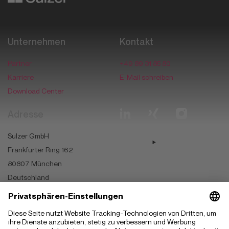
Datafying business transformation
Unternehmen
Kontakt
Partner
+49 89 31 85 80
Karriere
E-Mail schreiben
Download Center
Adresse
Sulzer GmbH
Frankfurter Ring 162
80807
München
Deutschland
München
Ingolstadt
Stuttgart
Magdeburg
Budapest
Szeged
Kecskemét
Madrid
Hyderabad
Sofia