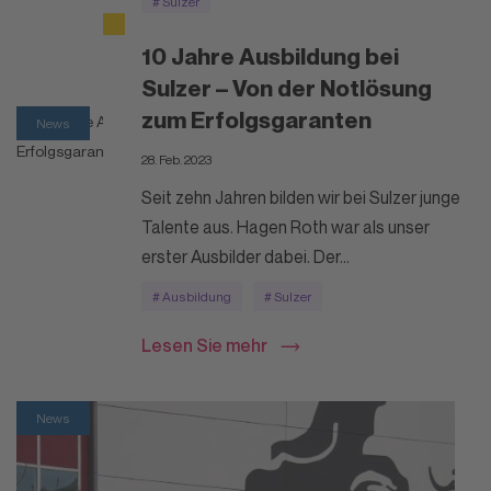
# Sulzer
Lesen Sie mehr
10 Jahre Ausbildung bei
Sulzer – Von der Notlösung
zum Erfolgsgaranten
News
28. Feb. 2023
Seit zehn Jahren bilden wir bei Sulzer junge
Talente aus. Hagen Roth war als unser
erster Ausbilder dabei. Der...
# Ausbildung
# Sulzer
Lesen Sie mehr
News