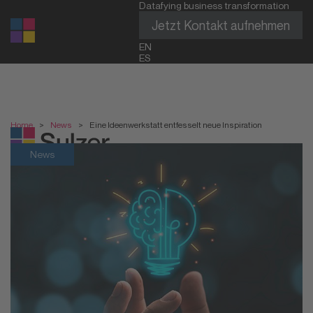
Datafying business transformation
Jetzt Kontakt aufnehmen
EN
ES
Home
>
News
>
Eine Ideenwerkstatt entfesselt neue Inspiration
News