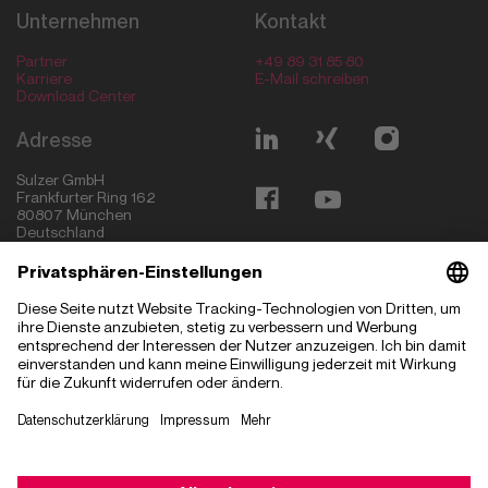
Unternehmen
Kontakt
Partner
+49 89 31 85 80
Karriere
E-Mail schreiben
Download Center
Adresse
Sulzer GmbH
Frankfurter Ring 162
80807
München
Deutschland
München
Ingolstadt
Stuttgart
Magdeburg
Budapest
Szeged
Kecskemét
Madrid
Hyderabad
Sofia
Greenville
Impressum
Datenschutzerklärung
Datenschutzeinstellungen
© Copyright 2026 Sulzer