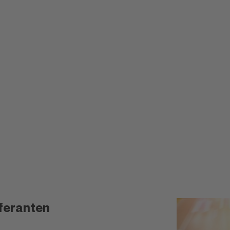
for Supplier Exchange
n unterstützte, sein Lieferantenportal samt Datenbanken und Ser
-konfiguration aus
feranten