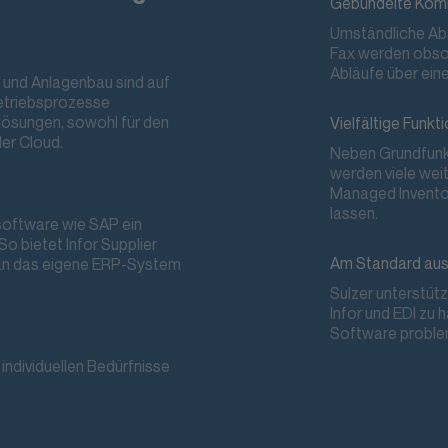
Gebündelte Kom
Umständliche Abs
Fax werden obsole
Abläufe über ein
 und Anlagenbau sind auf
Betriebsprozesse
elösungen, sowohl für den
Vielfältige Funkt
der Cloud.
Neben Grundfunkt
werden viele weit
Managed Inventor
lassen.
tsoftware wie SAP ein
So bietet Infor Supplier
Am Standard aus
 an das eigene ERP-System
Sulzer unterstüt
Infor und EDI zu 
Software proble
 individuellen Bedürfnisse