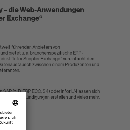
 – die
Web-Anwendungen
ier Exchange“
eltweit führenden Anbietern von
nd bietet u. a. branchenspezifische ERP-
dukt “Infor Supplier Exchange” vereinfacht den
 Datenaustausch zwischen einem Produzenten und
ieferanten.
n SAP (z. B. ERP ECC, S4) oder Infor LN lassen sich
, Liefervorankündigungen erstellen und vieles mehr.