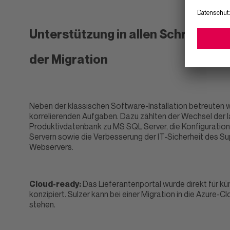
Unterstützung in allen Schritten
der Migration
Neben der klassischen Software-Installation betreuten wi
korrelierenden Aufgaben. Dazu zählten der Wechsel der l
Produktivdatenbank zu MS SQL Server, die Konfiguration
Servern sowie die Verbesserung der IT-Sicherheit des S
Webservers.
Cloud-ready:
Das Lieferantenportal wurde direkt für k
konzipiert. Sulzer kann bei einer Migration in die Azure-C
stehen.