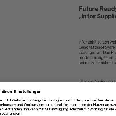
Future Ready
„Infor Suppl
Infor zählt zu den w
Geschäftssoftware, u
Lösungen an. Das Pro
modernen digitalen
seinen zahlreichen L
Über die Anbindung a
Lieferpläne einsehen