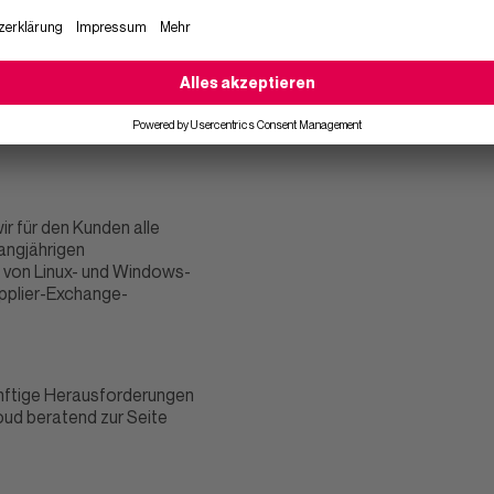
r für den Kunden alle
angjährigen
 von Linux- und Windows-
upplier-Exchange-
ünftige Herausforderungen
loud beratend zur Seite