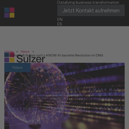
Datafying business transformation
Jetzt Kontakt aufnehmen
EN
ES
Home
>
News
>
Partnerschaft Sulzer und U-KNOW: KI-basierte Revolution im DMS
News