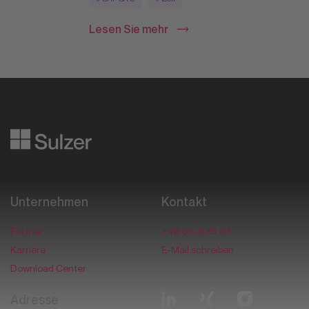
Lesen Sie mehr
Datafying business transformation
Unternehmen
Kontakt
Partner
+49 89 31 85 80
Karriere
E-Mail schreiben
Download Center
Adresse