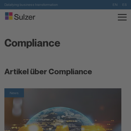
Datafying business transformation
EN
ES
Compliance
Artikel über Compliance
News