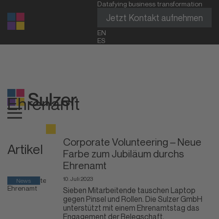
Datafying business transformation
Jetzt Kontakt aufnehmen
EN
ES
Ehrenamt
Corporate Volunteering – Neue
Artikel über Ehrenamt
Farbe zum Jubiläum durchs
Ehrenamt
10. Juli 2023
News
Sieben Mitarbeitende tauschen Laptop
gegen Pinsel und Rollen. Die Sulzer GmbH
unterstützt mit einem Ehrenamtstag das
Engagement der Belegschaft.