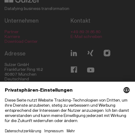
Datafying business transformation
Unternehmen
Kontakt
Partner
+49 89 31 85 80
Karriere
E-Mail schreiben
Download Center
Adresse
Sulzer GmbH
Frankfurter Ring 162
80807
München
Deutschland
München
Ingolstadt
Stuttgart
Magdeburg
Budapest
Szeged
Kecskemét
Madrid
Hyderabad
Sofia
Greenville
Impressum
Datenschutzerklärung
Datenschutzeinstellungen