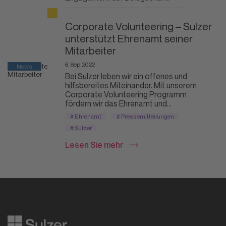
# Corporate Volunteering
# Ehrenamt
# Sulzer
Corporate Volunteering – Sulzer
unterstützt Ehrenamt seiner
Lesen Sie mehr
Mitarbeiter
6. Sep. 2022
News
Bei Sulzer leben wir ein offenes und
hilfsbereites Miteinander. Mit unserem
Corporate Volunteering Programm
fördern wir das Ehrenamt und...
# Ehrenamt
# Pressemitteilungen
# Sulzer
Lesen Sie mehr