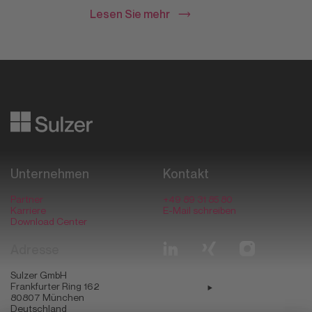
Lesen Sie mehr
Datafying business transformation
Unternehmen
Kontakt
Partner
+49 89 31 85 80
Karriere
E-Mail schreiben
Download Center
Adresse
Sulzer GmbH
Frankfurter Ring 162
80807
München
Deutschland