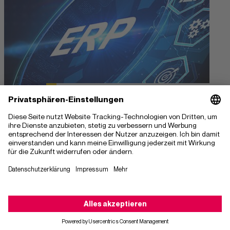
Innovationspartnerschaft
durch Kooperation in der
Fertigung
18. Apr. 2024
KNOTT optimiert mit Infor LN seine
Fertigungsprozesse, verbessert die Logistik
und stärkt seine Marktposition in der Off-
Kontaktieren Sie uns
Highway- und PKW-Anhänger-Branche.