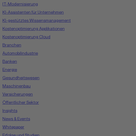
IT-Modernisierung
KI-Assistenten für Unternehmen
KI-gestütztes Wissensmanagement
Kostenoptimierung Applikationen
Kostenoptimierung Cloud
Branchen
Automobilindustrie
Banken
Energie
Gesundheitswesen
Maschinenbau
Versicherungen
Öffentlicher Sektor
Insights
News & Events
Whitepaper
Erfolge und Studien