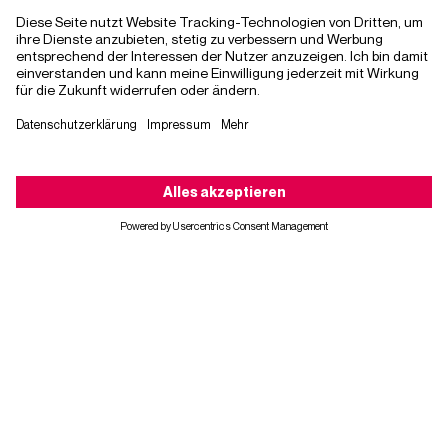
14. Juni 2024
Testing vs. QM – Batman und Robin der
Qualitätssicherung
Qualität ist Teamwork: Bei uns arbeiten die
Testing-Abteilung und das interne
Qualitätsmanagement Hand in Hand. Erfahren
Sie mehr über die Rollen dieses dynamischen
Kontaktieren Sie uns
Duos.
#Digital Transformation
#Quality Assurance
#Software
#Testing
TEILEN