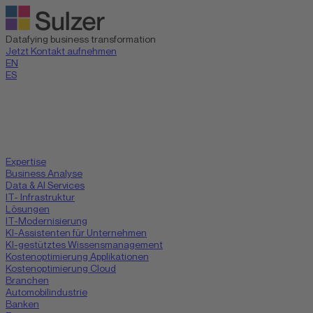
Datafying business transformation
Jetzt Kontakt aufnehmen
EN
ES
Expertise
Business Analyse
Data & AI Services
IT- Infrastruktur
Lösungen
IT-Modernisierung
KI-Assistenten für Unternehmen
KI-gestütztes Wissensmanagement
Kostenoptimierung Applikationen
Kostenoptimierung Cloud
Branchen
Automobilindustrie
Banken