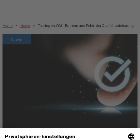
Home
>
News
>
Testing vs. QM – Batman und Robin der Qualitätssicherung
News