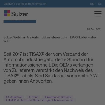
Datafying business transformation
EN
ES
Home
>
News
>
Sulzer Webinar: Als Automobilzulieferer zum TISAX® Label – aber wie?
Events, News
23. Feb. 2021
Sulzer Webinar: Als Automobilzulieferer zum TISAX® Label – aber
wie?
Seit 2017 ist TISAX® der vom Verband der
Automobilindustrie geforderte Standard für
Informationssicherheit. Die OEMs verlangen
von Zulieferern verstärkt den Nachweis des
TISAX® Labels. Sind Sie darauf vorbereitet? Wir
geben Ihnen Antworten.
#Automotive
#Event
#Information Security
#TISAX® - Hilfe bei der Vorbereitung auf ihr Assessment