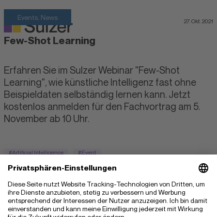
Events, News
27. Okt. 2021
Few-Shot Learning
Erfahren Sie im Sulzer Webinar "Few-Shot
Learning", wie künstliche Intelligenz fast ohne
Beispieldaten selbständig lernen kann. Jetzt
kostenlos anmelden für den Fachvortrag am 5.
November ab 10 Uhr.
#Artificial Intelligence
#Event
TEILEN