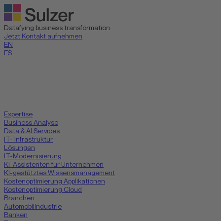
Datafying business transformation
Jetzt Kontakt aufnehmen
EN
ES
Expertise
Business Analyse
Data & AI Services
IT- Infrastruktur
Lösungen
IT-Modernisierung
KI-Assistenten für Unternehmen
KI-gestütztes Wissensmanagement
Kostenoptimierung Applikationen
Kostenoptimierung Cloud
Branchen
Automobilindustrie
Banken