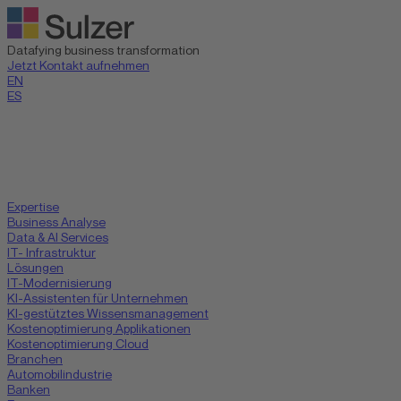
Datafying business transformation
Jetzt Kontakt aufnehmen
EN
ES
Expertise
Business Analyse
Data & AI Services
IT- Infrastruktur
Lösungen
IT-Modernisierung
KI-Assistenten für Unternehmen
KI-gestütztes Wissensmanagement
Kostenoptimierung Applikationen
Kostenoptimierung Cloud
Branchen
Automobilindustrie
Banken