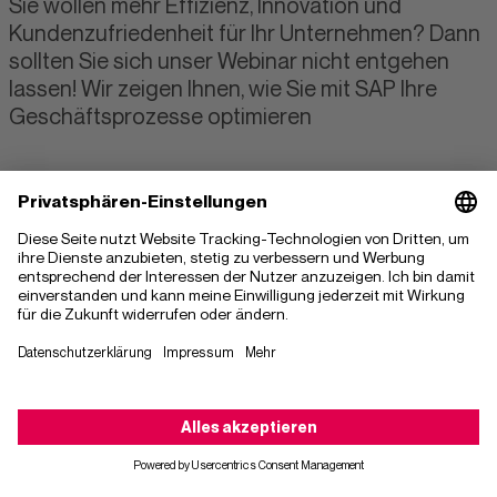
Sie wollen mehr Effizienz, Innovation und
Kundenzufriedenheit für Ihr Unternehmen? Dann
sollten Sie sich unser Webinar nicht entgehen
lassen! Wir zeigen Ihnen, wie Sie mit SAP Ihre
Geschäftsprozesse optimieren
#Digital Transformation
#ERP
#Fiori
#SAP
#Webinar
TEILEN
Sie hören die ganze Zeit nur BTP, BAS, Cloud Foundry, Tenants
und Dev Spaces? Sie möchten gern wissen worum es geht und
Anschluss an die neuesten Technologien der SAP finden?
Kontaktieren Sie uns
In unserem Webinar werden Sie alles lernen, was Sie wissen