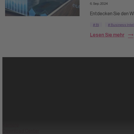
6. Sep. 2024
Entdecken Sie den Wan
# BI
# Business Intel
Lesen Sie mehr
Datafying business transformation
Unternehmen
Partner
Karriere
Download Center