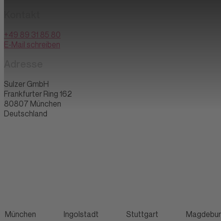
Kontakt
+49 89 31 85 80
E-Mail schreiben
Adresse
Sulzer GmbH
Frankfurter Ring 162
80807
München
Deutschland
München
Ingolstadt
Stuttgart
Magdebu