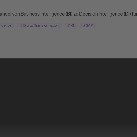
del von Business Intelligence (BI) zu Decision Intelligence (DI) fü
ligence
# Digital Transformation
# KI
# SAP