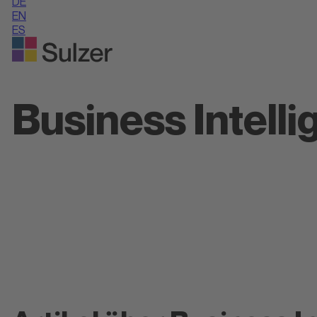
DE
EN
ES
Business Intell