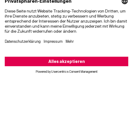
Generative KI verspricht bahnbrechende
Innovationen, doch sie ist nicht immer die
beste Lösung. Ein Bericht von Gartner zeigt
auf,...
# Artificial Intelligence
# BI
# Cloud
# Digital Transformation
# Information Security
# KI
# Künstliche Intelligenz
Lesen Sie mehr
News
Kontaktieren Sie uns