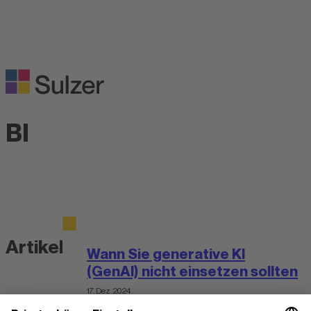
BI
Artikel über BI
Wann Sie generative KI
(GenAI) nicht einsetzen sollten
17. Dez. 2024
News