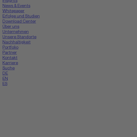
Insights
News & Events
Whitepaper
Erfolge und Studien
Download Center
Über uns
Unternehmen
Unsere Standorte
Nachhaltigkeit
Portfolio
Partner
Kontakt
Karriere
Suche
DE
EN
ES