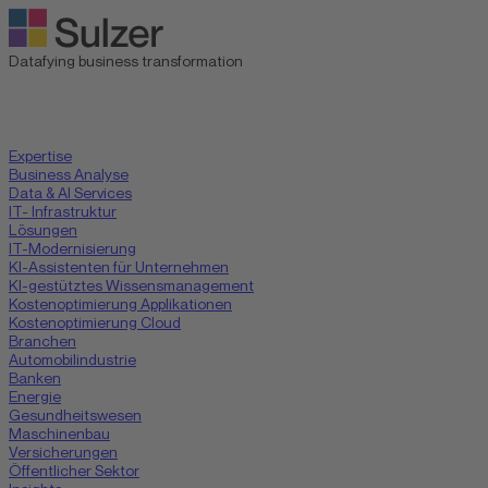
Datafying business transformation
Expertise
Business Analyse
Data & AI Services
IT- Infrastruktur
Lösungen
IT-Modernisierung
KI-Assistenten für Unternehmen
KI-gestütztes Wissensmanagement
Kostenoptimierung Applikationen
Kostenoptimierung Cloud
Branchen
Automobilindustrie
Banken
Energie
Gesundheitswesen
Maschinenbau
Versicherungen
Öffentlicher Sektor