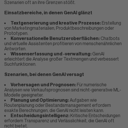
Szenarien oft an ihre Grenzen stößt.
Einsatzbereiche, in denen GenAI glänzt
Textgenerierung und kreative Prozesse:
Erstellung
von Marketingmaterialien, Produktbeschreibungen oder
Prototypen.
Konversationelle Benutzeroberflächen:
Chatbots
und virtuelle Assistenten profitieren von menschenähnlichen
Antworten.
Wissenserfassung und -verwaltung:
GenAI
erleichtert die Analyse großer Textmengen und verbessert
Suchfunktionen.
Szenarien, bei denen GenAI versagt
Vorhersagen und Prognosen:
Für numerische
Analysen wie Verkaufsprognosen sind nicht-generative ML-
Modelle geeigneter.
Planung und Optimierung:
Aufgaben wie
Routenplanung oder Bestandsmanagement erfordern
exakte Berechnungen, die GenAI nicht leisten kann.
Entscheidungsintelligenz:
Kritische Entscheidungen
erfordern Transparenz und Verlässlichkeit, die GenAI oft
nicht bietet.