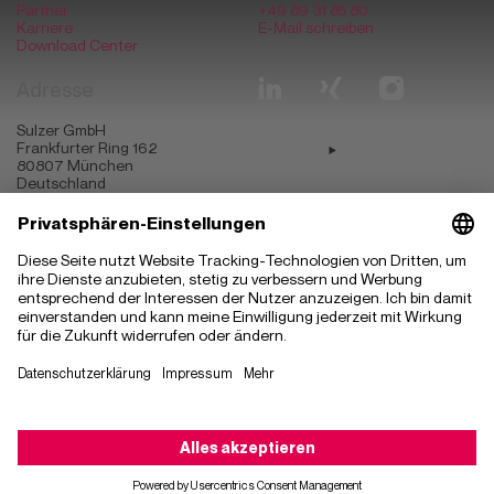
Partner
+49 89 31 85 80
Karriere
E-Mail schreiben
Download Center
Adresse
Sulzer GmbH
Frankfurter Ring 162
80807
München
Deutschland
München
Ingolstadt
Stuttgart
Magdeburg
Budapest
Szeged
Kecskemét
Madrid
Hyderabad
Sofia
Greenville
Impressum
Datenschutzerklärung
Datenschutzeinstellungen
© Copyright 2026 Sulzer
Kontaktieren Sie uns