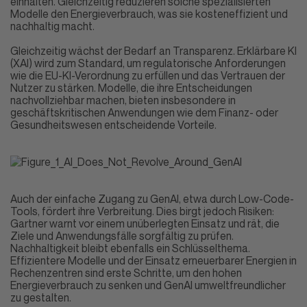
einhalten. Gleichzeitig reduzieren solche spezialisierten
Modelle den Energieverbrauch, was sie kosteneffizient und
nachhaltig macht.
Gleichzeitig wächst der Bedarf an Transparenz. Erklärbare KI
(XAI) wird zum Standard, um regulatorische Anforderungen
wie die EU-KI-Verordnung zu erfüllen und das Vertrauen der
Nutzer zu stärken. Modelle, die ihre Entscheidungen
nachvollziehbar machen, bieten insbesondere in
geschäftskritischen Anwendungen wie dem Finanz- oder
Gesundheitswesen entscheidende Vorteile.
Auch der einfache Zugang zu GenAI, etwa durch Low-Code-
Tools, fördert ihre Verbreitung. Dies birgt jedoch Risiken:
Gartner warnt vor einem unüberlegten Einsatz und rät, die
Ziele und Anwendungsfälle sorgfältig zu prüfen.
Nachhaltigkeit bleibt ebenfalls ein Schlüsselthema.
Effizientere Modelle und der Einsatz erneuerbarer Energien in
Rechenzentren sind erste Schritte, um den hohen
Energieverbrauch zu senken und GenAI umweltfreundlicher
zu gestalten.