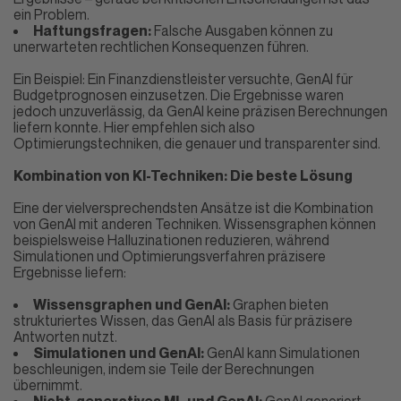
ein Problem.
Haftungsfragen:
Falsche Ausgaben können zu
unerwarteten rechtlichen Konsequenzen führen.
Ein Beispiel: Ein Finanzdienstleister versuchte, GenAI für
Budgetprognosen einzusetzen. Die Ergebnisse waren
jedoch unzuverlässig, da GenAI keine präzisen Berechnungen
liefern konnte. Hier empfehlen sich also
Optimierungstechniken, die genauer und transparenter sind.
Kombination von KI-Techniken: Die beste Lösung
Eine der vielversprechendsten Ansätze ist die Kombination
von GenAI mit anderen Techniken. Wissensgraphen können
beispielsweise Halluzinationen reduzieren, während
Simulationen und Optimierungsverfahren präzisere
Ergebnisse liefern:
Wissensgraphen und GenAI:
Graphen bieten
strukturiertes Wissen, das GenAI als Basis für präzisere
Antworten nutzt.
Simulationen und GenAI:
GenAI kann Simulationen
beschleunigen, indem sie Teile der Berechnungen
übernimmt.
Nicht-generatives ML und GenAI:
GenAI generiert