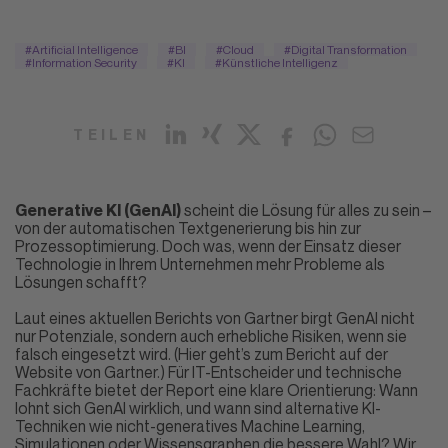
#Artificial Intelligence
#BI
#Cloud
#Digital Transformation
#Information Security
#KI
#Künstliche Intelligenz
TEILEN
Generative KI (GenAI)
scheint die Lösung für alles zu sein –
von der automatischen Textgenerierung bis hin zur
Prozessoptimierung. Doch was, wenn der Einsatz dieser
Technologie in Ihrem Unternehmen mehr Probleme als
Lösungen schafft?
Laut eines aktuellen Berichts von Gartner birgt GenAI nicht
nur Potenziale, sondern auch erhebliche Risiken, wenn sie
falsch eingesetzt wird. (
Hier geht’s zum Bericht auf der
Website von Gartner.
) Für IT-Entscheider und technische
Fachkräfte bietet der Report eine klare Orientierung: Wann
lohnt sich GenAI wirklich, und wann sind alternative KI-
Techniken wie nicht-generatives Machine Learning,
Simulationen oder Wissensgraphen die bessere Wahl? Wir