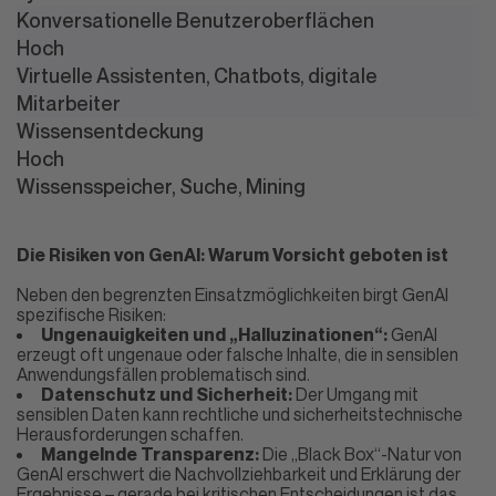
Konversationelle Benutzeroberflächen
Hoch
Virtuelle Assistenten, Chatbots, digitale
Mitarbeiter
Wissensentdeckung
Hoch
Wissensspeicher, Suche, Mining
Die Risiken von GenAI: Warum Vorsicht geboten ist
Neben den begrenzten Einsatzmöglichkeiten birgt GenAI
spezifische Risiken:
Ungenauigkeiten und „Halluzinationen“:
GenAI
erzeugt oft ungenaue oder falsche Inhalte, die in sensiblen
Anwendungsfällen problematisch sind.
Datenschutz und Sicherheit:
Der Umgang mit
sensiblen Daten kann rechtliche und sicherheitstechnische
Herausforderungen schaffen.
Mangelnde Transparenz:
Die „Black Box“-Natur von
GenAI erschwert die Nachvollziehbarkeit und Erklärung der
Ergebnisse – gerade bei kritischen Entscheidungen ist das