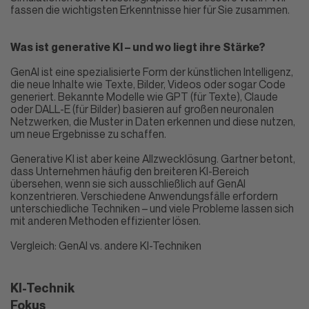
fassen die wichtigsten Erkenntnisse hier für Sie zusammen.
Was ist generative KI – und wo liegt ihre Stärke?
GenAI ist eine spezialisierte Form der künstlichen Intelligenz,
die neue Inhalte wie Texte, Bilder, Videos oder sogar Code
generiert. Bekannte Modelle wie GPT (für Texte), Claude
oder DALL-E (für Bilder) basieren auf großen neuronalen
Netzwerken, die Muster in Daten erkennen und diese nutzen,
um neue Ergebnisse zu schaffen.
Generative KI ist aber keine Allzwecklösung. Gartner betont,
dass Unternehmen häufig den breiteren KI-Bereich
übersehen, wenn sie sich ausschließlich auf GenAI
konzentrieren. Verschiedene Anwendungsfälle erfordern
unterschiedliche Techniken – und viele Probleme lassen sich
mit anderen Methoden effizienter lösen.
Vergleich:
GenAI
vs. andere KI-Techniken
KI-Technik
Fokus