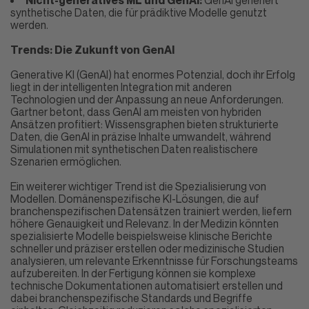
synthetische Daten, die für prädiktive Modelle genutzt
werden.
Trends: Die Zukunft von GenAI
Generative KI (GenAI) hat enormes Potenzial, doch ihr Erfolg
liegt in der intelligenten Integration mit anderen
Technologien und der Anpassung an neue Anforderungen.
Gartner betont, dass GenAI am meisten von hybriden
Ansätzen profitiert: Wissensgraphen bieten strukturierte
Daten, die GenAI in präzise Inhalte umwandelt, während
Simulationen mit synthetischen Daten realistischere
Szenarien ermöglichen.
Ein weiterer wichtiger Trend ist die Spezialisierung von
Modellen. Domänenspezifische
KI-Lösungen
, die auf
branchenspezifischen Datensätzen trainiert werden, liefern
höhere Genauigkeit und Relevanz. In der Medizin könnten
spezialisierte Modelle beispielsweise klinische Berichte
schneller und präziser erstellen oder medizinische Studien
analysieren, um relevante Erkenntnisse für Forschungsteams
aufzubereiten. In der Fertigung können sie komplexe
technische Dokumentationen automatisiert erstellen und
dabei branchenspezifische Standards und Begriffe