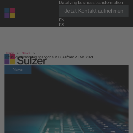
Datafying business transformation
Jetzt Kontakt aufnehmen
EN
ES
Home
>
News
>
Virtueller Thementag bezogen auf TISAX® am 20. Mai 2021
News