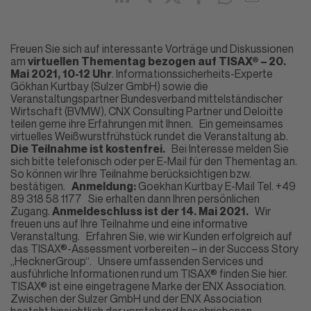
Freuen Sie sich auf interessante Vorträge und Diskussionen
am
virtuellen Thementag bezogen auf TISAX® – 20.
Mai 2021, 10-12 Uhr
. Informationssicherheits-Experte
Gökhan Kurtbay (Sulzer GmbH) sowie die
Veranstaltungspartner Bundesverband mittelständischer
Wirtschaft (BVMW), CNX Consulting Partner und Deloitte
teilen gerne ihre Erfahrungen mit Ihnen. Ein gemeinsames
virtuelles Weißwurstfrühstück rundet die Veranstaltung ab.
Die Teilnahme ist kostenfrei.
Bei Interesse melden Sie
sich bitte telefonisch oder per E-Mail für den Thementag an.
So können wir Ihre Teilnahme berücksichtigen bzw.
bestätigen.
Anmeldung:
Goekhan Kurtbay
E-Mail
Tel. +49
89 318 58 1177 Sie erhalten dann Ihren persönlichen
Zugang.
Anmeldeschluss ist der 14. Mai 2021.
Wir
freuen uns auf Ihre Teilnahme und eine informative
Veranstaltung.
Erfahren Sie, wie wir Kunden erfolgreich auf
das TISAX®-Assessment vorbereiten – in der Success Story
„HecknerGroup“.
Unsere umfassenden Services und
ausführliche Informationen rund um TISAX® finden Sie hier.
TISAX® ist eine eingetragene Marke der
ENX Association.
Zwischen der Sulzer GmbH und der ENX Association
besteht hinsichtlich der vorstehend beschriebenen