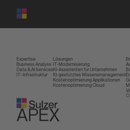
Expertise
Lösungen
B
Business Analyse
IT-Modernisierung
A
Data & AI Services
KI-Assistenten für Unternehmen
B
IT- Infrastruktur
KI-gestütztes Wissensmanagement
E
Kostenoptimierung Applikationen
G
Kostenoptimierung Cloud
M
V
Ö
APEX