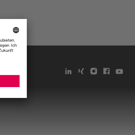
g 162
n