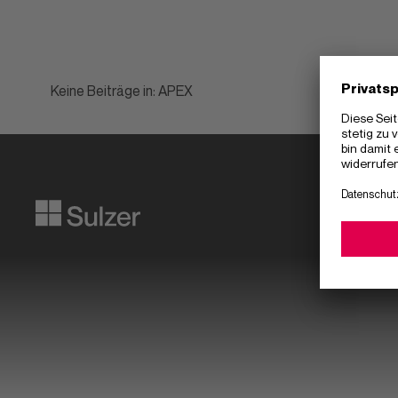
Keine Beiträge in: APEX
Unterne
Datafying business transformation
Partner
Karriere
Download C