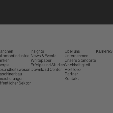
ranchen
Insights
Über uns
Karriere
S
utomobilindustrie
News & Events
Unternehmen
anken
Whitepaper
Unsere Standorte
nergie
Erfolge und Studien
Nachhaltigkeit
esundheitswesen
Download Center
Portfolio
aschinenbau
Partner
ersicherungen
Kontakt
ffentlicher Sektor