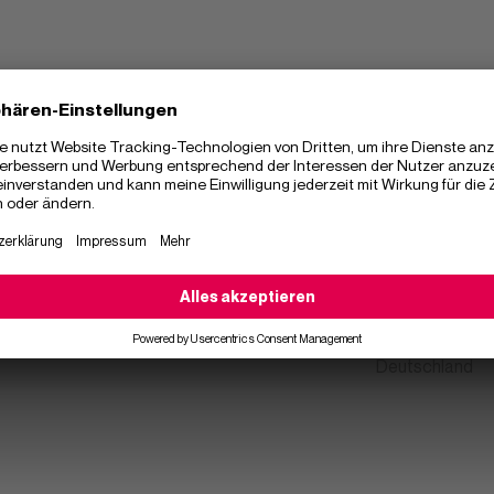
hmen
Kontakt
Adresse
+49 89 31 85 80
Sulzer GmbH
E-Mail schreiben
Frankfurter Rin
enter
80807
Münche
Deutschland